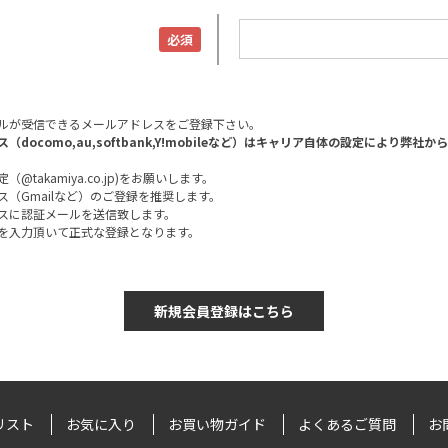
ルが受信できるメールアドレスをご登録下さい。
docomo,au,softbank,Y!mobileなど）はキャリア自体の設定により弊
@takamiya.co.jp)をお願いします。
（Gmailなど）のご登録を推奨します。
スに認証メールを送信致します。
を入力頂いて正式な登録となります。
リスト
お気に入り
お買い物ガイド
よくあるご質問
お