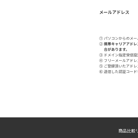
メールアドレス
①
パソコンからのメー
②
携帯キャリアアドレス（
合があります。
③
ドメイン指定受信設定（
④
フリーメールアドレス
⑤
ご登録頂いたアドレ
⑥
送信した認証コード
商品比較