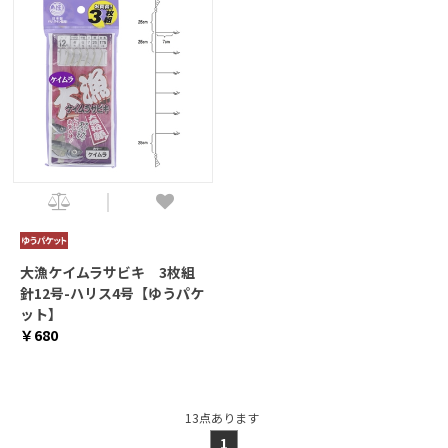
大漁ケイムラサビキ 3枚組
針12号-ハリス4号【ゆうパケ
ット】
￥680
13
点あります
1