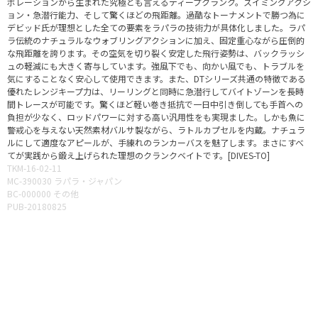
ボレーションから生まれた究極とも言えるディープクランク。スイミングアクシ
ョン・急潜行能力、そして驚くほどの飛距離。過酷なトーナメントで勝つ為に
デビッド氏が理想とした全ての要素をラパラの技術力が具体化しました。ラパ
ラ伝統のナチュラルなウォブリングアクションに加え、固定重心ながら圧倒的
な飛距離を誇ります。その空気を切り裂く安定した飛行姿勢は、バックラッシ
ュの軽減にも大きく寄与しています。強風下でも、向かい風でも、トラブルを
気にすることなく安心して使用できます。また、DTシリーズ共通の特徴である
優れたレンジキープ力は、リーリングと同時に急潜行してバイトゾーンを長時
間トレースが可能です。驚くほど軽い巻き抵抗で一日中引き倒しても手首への
負担が少なく、ロッドパワーに対する高い汎用性をも実現ました。しかも魚に
警戒心を与えない天然素材バルサ製ながら、ラトルカプセルを内蔵。ナチュラ
ルにして適度なアピールが、手練れのランカーバスを魅了します。まさにすべ
てが実践から鍛え上げられた理想のクランクベイトです。[DIVES-TO]
TKM-16-02-11
MC-390030 ラパラ・ジャパン
BC-000000 その他
PUB-20180825