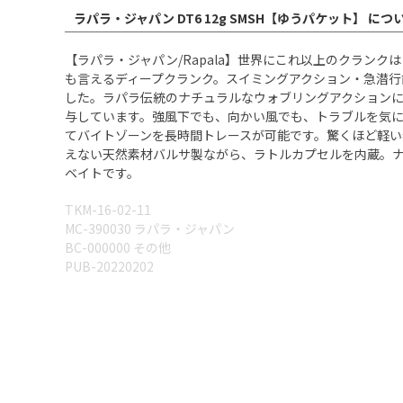
ラパラ・ジャパン DT6 12g SMSH【ゆうパケット】 につ
【ラパラ・ジャパン/Rapala】世界にこれ以上のクラン
も言えるディープクランク。スイミングアクション・急潜
した。ラパラ伝統のナチュラルなウォブリングアクション
与しています。強風下でも、向かい風でも、トラブルを気に
てバイトゾーンを長時間トレースが可能です。驚くほど軽
えない天然素材バルサ製ながら、ラトルカプセルを内蔵。
ベイトです。
TKM-16-02-11
MC-390030 ラパラ・ジャパン
BC-000000 その他
PUB-20220202