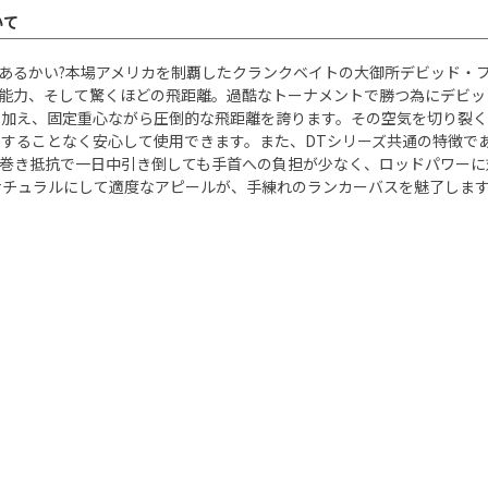
いて
クはあるかい?本場アメリカを制覇したクランクベイトの大御所デビッド
行能力、そして驚くほどの飛距離。過酷なトーナメントで勝つ為にデビッ
に加え、固定重心ながら圧倒的な飛距離を誇ります。その空気を切り裂
することなく安心して使用できます。また、DTシリーズ共通の特徴で
い巻き抵抗で一日中引き倒しても手首への負担が少なく、ロッドパワーに
ナチュラルにして適度なアピールが、手練れのランカーバスを魅了します