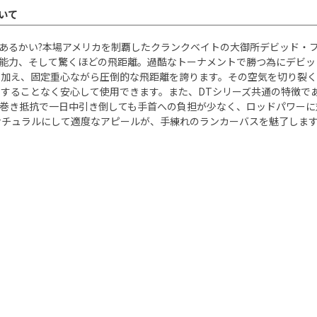
ついて
クはあるかい?本場アメリカを制覇したクランクベイトの大御所デビッド
行能力、そして驚くほどの飛距離。過酷なトーナメントで勝つ為にデビッ
に加え、固定重心ながら圧倒的な飛距離を誇ります。その空気を切り裂
することなく安心して使用できます。また、DTシリーズ共通の特徴で
い巻き抵抗で一日中引き倒しても手首への負担が少なく、ロッドパワーに
ナチュラルにして適度なアピールが、手練れのランカーバスを魅了します