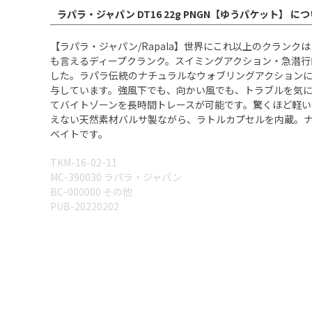
ラパラ・ジャパン DT16 22g PNGN【ゆうパケット】 に
【ラパラ・ジャパン/Rapala】世界にこれ以上のクラン
も言えるディープクランク。スイミングアクション・急潜
した。ラパラ伝統のナチュラルなウォブリングアクション
与しています。強風下でも、向かい風でも、トラブルを気に
てバイトゾーンを長時間トレースが可能です。驚くほど軽
えない天然素材バルサ製ながら、ラトルカプセルを内蔵。
ベイトです。
TKM-16-02-11
MC-390030 ラパラ・ジャパン
BC-000000 その他
PUB-20220202