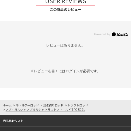
USER REVIEWS
この商品のレビュー
レビューはありません。
※レビューを書くには
ログイン
が必要です。
ホーム
>
竿・ルアーロッド
>
淡水釣りロッド
>
トラウトロッド
>
アブ・ガルシア アブガルシア トラウトフィールド TFC-502L
商品比較リスト