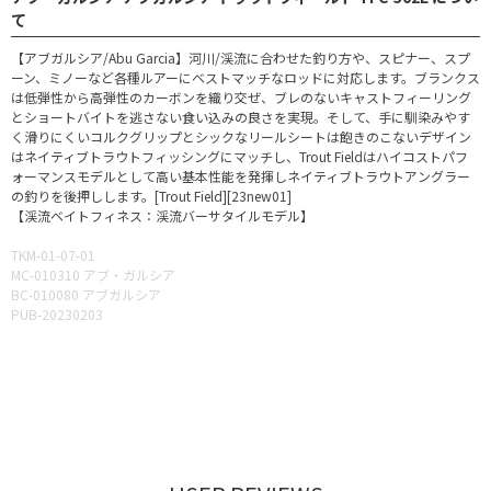
て
【アブガルシア/Abu Garcia】河川/渓流に合わせた釣り方や、スピナー、スプ
ーン、ミノーなど各種ルアーにベストマッチなロッドに対応します。ブランクス
は低弾性から高弾性のカーボンを織り交ぜ、ブレのないキャストフィーリング
とショートバイトを逃さない食い込みの良さを実現。そして、手に馴染みやす
く滑りにくいコルクグリップとシックなリールシートは飽きのこないデザイン
はネイティブトラウトフィッシングにマッチし、Trout Fieldはハイコストパフ
ォーマンスモデルとして高い基本性能を発揮しネイティブトラウトアングラー
の釣りを後押しします。[Trout Field][23new01]
【渓流ベイトフィネス：渓流バーサタイルモデル】
TKM-01-07-01
MC-010310 アブ・ガルシア
BC-010080 アブガルシア
PUB-20230203