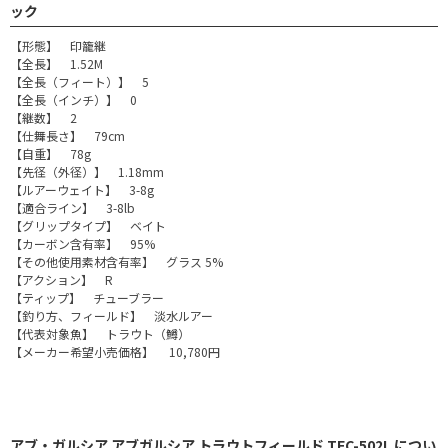
ック
【形態】 印籠継
【全長】 1.52M
【全長（フィート）】 5
【全長（インチ）】 0
【継数】 2
【仕舞長さ】 79cm
【自重】 78g
【先径（外径）】 1.18mm
【ルアーウェイト】 3-8g
【適合ライン】 3-8lb
【グリップタイプ】 ベイト
【カーボン含有率】 95%
【その他使用素材含有率】 グラス 5%
【アクション】 R
【ティップ】 チューブラー
【釣り方、フィールド】 淡水ルアー
【代表対象魚】 トラウト（鱒）
【メーカー希望小売価格】 10,780円
アブ・ガルシア アブガルシア トラウトフィールド TFC-502L につい