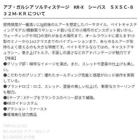
アブ・ガルシア ソルティステージ KR-X シーバス ＳＸＳＣ-８
３２Ｍ-ＫＲ について
使用頻度が一番高い12g前後のルアーを想定したバーサタイル、ベイトキャステ
ィングモデル!橋脚周りやシェード狙いなどの小場所のピンスポット狙いから、
ウェーディングや河口の流れがある大場所まで、オールラウンドに使えます!小
型のミノーから1ozクラスまでのバイブレーションまで、あらゆるルアーが気
持ちよく使えるのも大きな特徴です。ベイトモデルならではの、キャストアキ
ュラシー、巻き上げトルク、手返しの速さなどのアドバンテージが魅力です
【特長】
●グリップ部：精悍なイメージを演出。また、スレッドや塗装の仕上げも美し
い。
●こだわりのグリップ：優れたホールディング性能と感度がロッド操作を実現
している。
●ブランドロゴ：ロゴ、スレッド、塗装の美しい仕上げ。 斬新なカラーリング
も魅力。
●Xテープ：Xテープをブランクスのベリー部まで補強。
●KRガイドシステム
●アクション：ファースト
●環境美化協力商品
TKM-01-11-01
MC-010310 アブ・ガルシア
BC-000000 その他