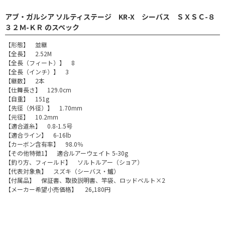
アブ・ガルシア ソルティステージ KR-X シーバス ＳＸＳＣ-８
３２Ｍ-ＫＲ のスペック
【形態】 並継
【全長】 2.52M
【全長（フィート）】 8
【全長（インチ）】 3
【継数】 2本
【仕舞長さ】 129.0cm
【自重】 151g
【先径（外径）】 1.70mm
【元径】 10.2mm
【適合道糸】 0.8-1.5号
【適合ライン】 6-16lb
【カーボン含有率】 98.0％
【その他特徴1】 適合ルアーウェイト 5-30g
【釣り方、フィールド】 ソルトルアー（ショア）
【代表対象魚】 スズキ（シーバス・鱸）
【付属品】 保証書、取扱説明書、竿袋、ロッドベルト×2
【メーカー希望小売価格】 26,180円