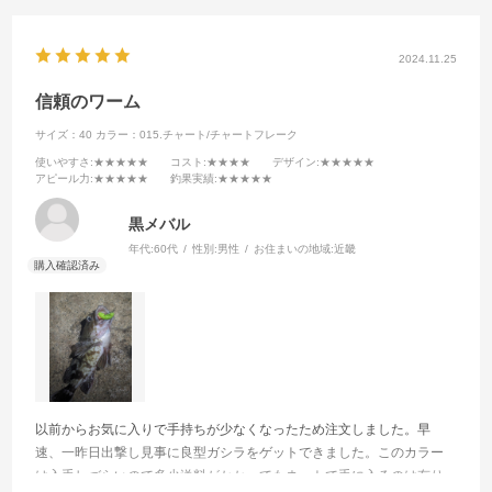
2024.11.25
信頼のワーム
サイズ：40
カラー：015.チャート/チャートフレーク
使いやすさ
:★★★★★
コスト
:★★★★
デザイン
:★★★★★
アピール力
:★★★★★
釣果実績
:★★★★★
黒メバル
年代:
60代
性別:
男性
お住まいの地域:
近畿
以前からお気に入りで手持ちが少なくなったため注文しました。早
速、一昨日出撃し見事に良型ガシラをゲットできました。このカラー
は入手しづらいので多少送料がかかってもネットで手に入るのは有り