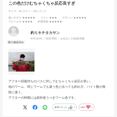
この色だけむちゃくちゃ反応良すぎ
サイズ：40
カラー：331.コーク
使いやすさ
:★★★★★
コスト
:★★★
デザイン
:★★★★★
アピール力
:★★★★
釣果実績
:★★★★★
釣りキチタカサン
年代:
60代
性別:
男性
お住まいの地域:
関東
アフター回復待ちのバスに対してむちゃくちゃ反応が良い。
他のワーム、同じワームでも違う色と比べても釣れ方、バイト数が格
段に違う。
アフターの時期には絶対使うべきワーム色です。
参考になった
0
Like!
0