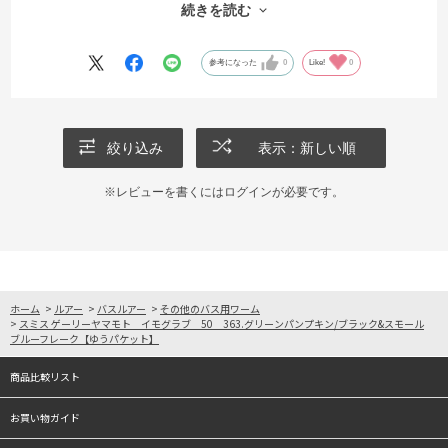
難いです。例えボーズを食らっても、これで釣れなければ仕方が無い
続きを読む
と思える私のエースです。
参考になった
0
Like!
0
絞り込み
表示：新しい順
※レビューを書くには
ログイン
が必要です。
ホーム
>
ルアー
>
バスルアー
>
その他のバス用ワーム
>
スミス ゲーリーヤマモト イモグラブ 50 363.グリーンパンプキン/ブラック&スモール
ブルーフレーク【ゆうパケット】
商品比較リスト
お買い物ガイド