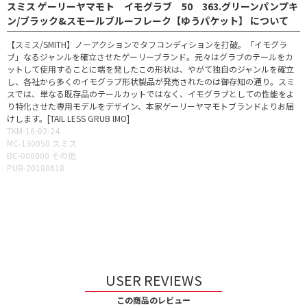
スミス ゲーリーヤマモト イモグラブ 50 363.グリーンパンプキ
ン/ブラック&スモールブルーフレーク【ゆうパケット】 について
【スミス/SMITH】ノーアクションでタフコンディションを打破。「イモグラ
ブ」なるジャンルを確立させたゲーリーブランド。元々はグラブのテールをカ
ットして使用することに端を発したこの形状は、やがて独自のジャンルを確立
し、各社から多くのイモグラブ形状製品が発売されたのは御存知の通り。スミ
スでは、単なる既存品のテールカットではなく、イモグラブとしての性能をよ
り特化させた専用モデルをデザイン、本家ゲーリーヤマモトブランドよりお届
けします。[TAIL LESS GRUB IMO]
TKM-16-02-24
MC-130050 スミス
BC-000000 その他
PUB-20180618
USER REVIEWS
この商品のレビュー