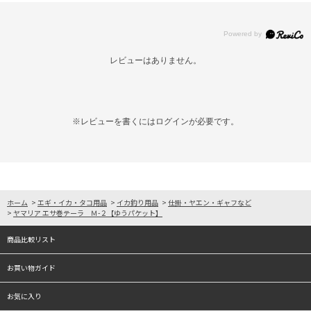
レビューはありません。
※レビューを書くには
ログイン
が必要です。
ホーム
>
エギ・イカ・タコ用品
>
イカ釣り用品
>
仕掛・ヤエン・ギャフなど
>
ヤマリア エサ巻テーラ Ｍ-２【ゆうパケット】
商品比較リスト
お買い物ガイド
お気に入り