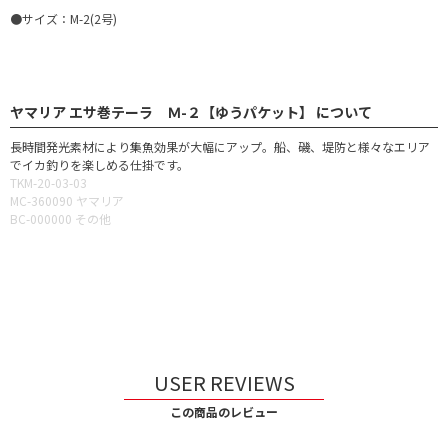
●サイズ：M-2(2号)
ヤマリア エサ巻テーラ Ｍ-２【ゆうパケット】 について
長時間発光素材により集魚効果が大幅にアップ。船、磯、堤防と様々なエリア
でイカ釣りを楽しめる仕掛です。
TKM-20-03-03
MC-360090 ヤマリア
BC-000000 その他
USER REVIEWS
この商品のレビュー