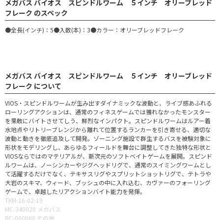
メガバス バイオス スピンドルワーム ５インチ オリーブレッド
フレーク のスペック
●全長(インチ)：5●入数(本)：3●カラー：オリーブレッドフレーク
メガバス バイオス スピンドルワーム ５インチ オリーブレッド
フレーク について
VIOS・スピンドルワームが生み出すダイナミックな波動と、ライブ感あふれる
ローリングアクションは、通常のフィネスゲームでは獲れなかったモンスター
を果敢にバイトさせてしう、鮮烈なインパクト。スピンドルワームはルアー着
水地点やリトリーブレンジから離れて位置するランカーを引き寄せる、適切な
波動と動きを徹底追及して開発。ゾーニング施設で群生するバスを被験対象に
形状をモデリングし、あらゆるフィールドを舞台に調整してきた独特な形状と
VIOSならではのマテリアルが、新次元のソフトベイトゲームを展開。スピンド
ルワームは、ノーシンカーやジグヘッドリグで、通常のスイミングワームとし
て活躍するだけでなく、テキサスリグやスプリットショットリグで、テトラや
大岩のスキマ、ウィード、ブッシュの中に入れ込む、カヴァーのフォーリング
ゲームで、卓越したリアクションバイト能力を発揮。
TKM-16-02-19
MC-340020 メガバス
BC-000000 その他