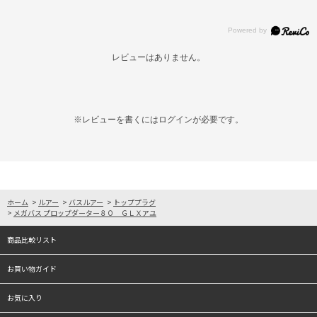
レビューはありません。
※レビューを書くには
ログイン
が必要です。
ホーム
>
ルアー
>
バスルアー
>
トッププラグ
>
メガバス プロップダーター８０ ＧＬＸアユ
商品比較リスト
お買い物ガイド
お気に入り