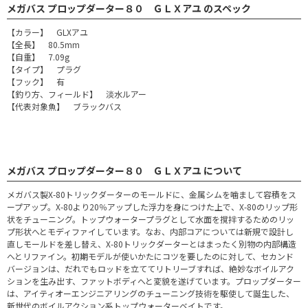
メガバス プロップダーター８０ ＧＬＸアユ のスペック
【カラー】 GLXアユ
【全長】 80.5mm
【自重】 7.09g
【タイプ】 プラグ
【フック】 有
【釣り方、フィールド】 淡水ルアー
【代表対象魚】 ブラックバス
メガバス プロップダーター８０ ＧＬＸアユ について
メガバス製X-80トリックダーターのモールドに、金属シムを噛まして容積をス
ープアップ。X-80より20％アップした浮力を身につけた上で、X-80のリップ形
状をチューニング。トップウォータープラグとして水面を撹拌するためのリッ
プ形状へとモディファイしています。なお、内部コアについては新規で設計し
直しモールドを差し替え、X-80トリックダーターとはまったく別物の内部構造
へとリファイン。初期モデルが使いかたにコツを要したのに対して、セカンド
バージョンは、だれでもロッドを立ててリトリーブすれば、絶妙なボイルアク
ションを生み出す、ファットボディへと変貌を遂げています。プロップダーター
は、アイティオーエンジニアリングのチューニング技術を駆使して誕生した、
新世代のボイルアクション系トップウォーターベイトです。