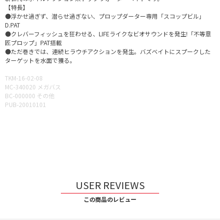
【特長】
●浮かせ過ぎず、潜らせ過ぎない、プロップダーター専用「スコップビル」
D.PAT
●クレバーフィッシュを狂わせる、LIFEライクなビオサウンドを発生!「不等意
匠プロップ」PAT搭載
●ただ巻きでは、連続ヒラウチアクションを発生。バズベイトにスプークした
ターゲットを水面で獲る。
TKM-16-02-08
MC-340020 メガバス
BC-000000 その他
PUB-20010101
USER REVIEWS
この商品のレビュー