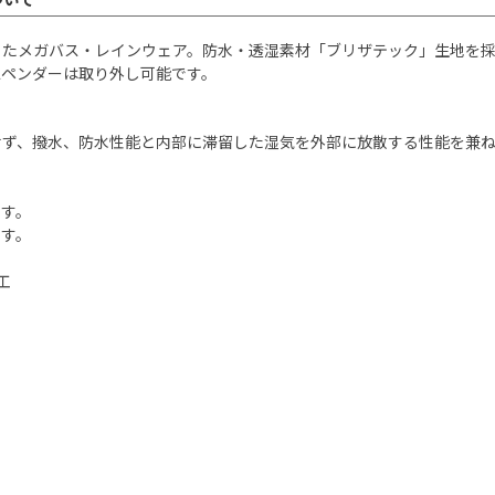
ったメガバス・レインウェア。防水・透湿素材「ブリザテック」生地を採
スペンダーは取り外し可能です。
せず、撥水、防水性能と内部に滞留した湿気を外部に放散する性能を兼
ます。
ます。
工