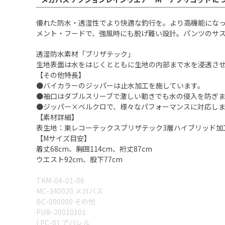
優れた防水・透湿性でより快適な釣行を。より高機能にな
メント・フードで、強風時にも脱げ難い設計。パンツのサ
透湿防水素材「ブリザテック」
生地表面は水をはじくとともに生地の内部まで水を浸透さ
【その他特長】
●バイカラーのジッパーは止水加工を施しています。
●袖口はダブルスリーブで激しい動きでも水の侵入を防ぎ
●ジッパー×ベルクロで、様々なパフォーマンスに対応し
【素材詳細】
表生地：東レコーテックスブリザテック3層ハイブリッド加
【Mサイズ目安】
着丈68cm、胸囲114cm、裄丈87cm
ウエスト92cm、股下77cm
TKM-04-01-06
MC-340020 メガバス
BC-000000 その他
PUB-20010101
LPC-01 アパレル