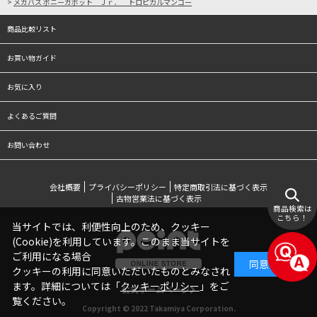
>
メガバス ポニーガボット Ｊｒ． トロピカルマンゴー
商品比較リスト
お買い物ガイド
お気に入り
よくあるご質問
お問い合わせ
会社概要
プライバシーポリシー
特定商取引法に基づく表示
古物営業法に基づく表示
商品検索は
こちら！
当サイトでは、利便性向上のため、クッキー
(Cookie)を利用しています。このまま当サイトを
ご利用になる場合
同意する
クッキーの利用に同意いただいたものとみなされ
ます。詳細については「
クッキーポリシー
」をご
公式ホームページ
覧ください。
Copyright © 2022 Takamiya Corporation.