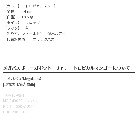
【カラー】 トロピカルマンゴー
【全長】 54mm
【自重】 10.63g
【タイプ】 フロッグ
【フック】 有
【釣り方、フィールド】 淡水ルアー
【代表対象魚】 ブラックバス
メガバス ポニーガボット Ｊｒ． トロピカルマンゴー について
【メガバス/Megabass】
[環境美化協力商品]
TKM-16-02-17
MC-340020 メガバス
BC-000000 その他
PUB-20010101