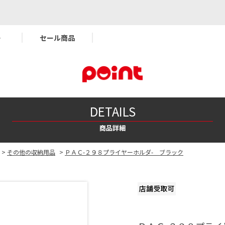
ー
セール商品
DETAILS
商品詳細
>
その他の収納用品
>
ＰＡＣ-２９８プライヤーホルダ- ブラック