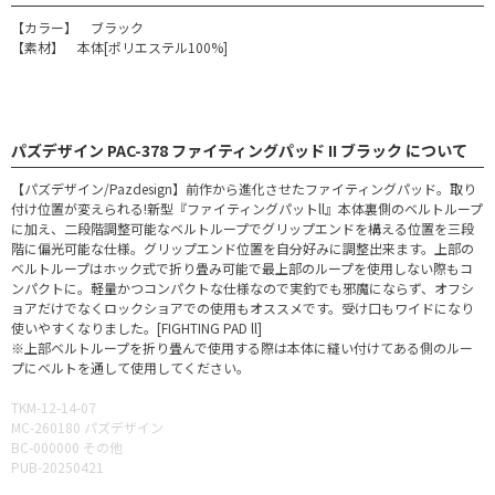
【カラー】 ブラック
【素材】 本体[ポリエステル100%]
パズデザイン PAC-378 ファイティングパッド II ブラック について
【パズデザイン/Pazdesign】前作から進化させたファイティングパッド。取り
付け位置が変えられる!新型『ファイティングパットll』本体裏側のベルトループ
に加え、二段階調整可能なベルトループでグリップエンドを構える位置を三段
階に偏光可能な仕様。グリップエンド位置を自分好みに調整出来ます。上部の
ベルトループはホック式で折り畳み可能で最上部のループを使用しない際もコ
ンパクトに。軽量かつコンパクトな仕様なので実釣でも邪魔にならず、オフシ
ョアだけでなくロックショアでの使用もオススメです。受け口もワイドになり
使いやすくなりました。[FIGHTING PAD ll]
※上部ベルトループを折り畳んで使用する際は本体に縫い付けてある側のルー
プにベルトを通して使用してください。
TKM-12-14-07
MC-260180 パズデザイン
BC-000000 その他
PUB-20250421