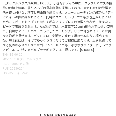
【タックルハウス/TACKLE HOUSE】小さなボディの中に、タックルハウスの技
術力の粋を結集。落ち込み式の重心移動を採用しており、安定した飛行姿勢で
他を寄せ付けない精度と飛距離を誇ります。スローフローティング設定のボディ
はバイトの際に弾かれにくく、同時にスローリトリーブでも浮き上がりにくい
ため、スピードを上げても潜りすぎないリップレスの特徴と合わせ、様々なス
ピードで表層を探れます。ただ巻きでは、水面直下20cm前後を水平に近い姿勢
で、自然なアピールのユラユラとしたローリング。リップ付きのミノーとは異
なる泳ぎを見せます。デッドスローや潮流に乗せて漂わせる釣りに極めて有
効。基本的には、投げてゆっくり巻くだけでご期待に応えます。上を意識して
やる気のあるメバルやカサゴ、ソイ、セイゴ等、小さなファイターにしっかり
アピールし、特にメバルプラッギングには一押しです。[SHORES]
TKM-16-06-10
MC-160010 タックルハウス
BC-000000 その他
PUB-20230204
LPC-05 ライトSW
USER REVIEWS