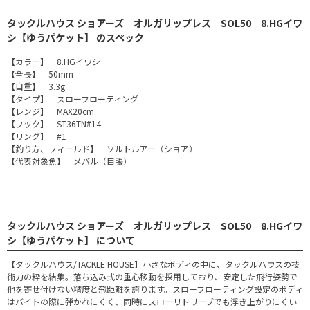
タックルハウス ショアーズ オルガリップレス SOL50 8.HGイワ
シ【ゆうパケット】 のスペック
【カラー】 8.HGイワシ
【全長】 50mm
【自重】 3.3g
【タイプ】 スローフローティング
【レンジ】 MAX20cm
【フック】 ST36TN#14
【リング】 #1
【釣り方、フィールド】 ソルトルアー（ショア）
【代表対象魚】 メバル（目張）
タックルハウス ショアーズ オルガリップレス SOL50 8.HGイワ
シ【ゆうパケット】 について
【タックルハウス/TACKLE HOUSE】小さなボディの中に、タックルハウスの技
術力の粋を結集。落ち込み式の重心移動を採用しており、安定した飛行姿勢で
他を寄せ付けない精度と飛距離を誇ります。スローフローティング設定のボディ
はバイトの際に弾かれにくく、同時にスローリトリーブでも浮き上がりにくい