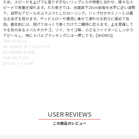
ため、スピードを上げても潜りすぎないリップレスの特徴と合わせ、様々なス
ピードで表層を探れます。ただ巻きでは、水面直下20cm前後を水平に近い姿勢
で、自然なアピールのユラユラとしたローリング。リップ付きのミノーとは異
なる泳ぎを見せます。デッドスローや潮流に乗せて漂わせる釣りに極めて有
効。基本的には、投げてゆっくり巻くだけでご期待に応えます。上を意識して
やる気のあるメバルやカサゴ、ソイ、セイゴ等、小さなファイターにしっかり
アピールし、特にメバルプラッキングには一押しです。[SHORES]
TKM-16-06-10
MC-160010 タックルハウス
BC-000000 その他
PUB-20171221
LPC-05 ライトSW
USER REVIEWS
この商品のレビュー