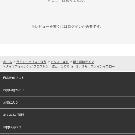
レビューはありません。
※レビューを書くには
ログイン
が必要です。
ホーム
>
ライン・ハリス・道糸
>
ハリス・道糸
>
磯・堤防ライン
>
ダイヤフィッシング フロストン 波止 １００ｍ ２．５号 ファインイエロー
商品比較リスト
お買い物ガイド
お気に入り
よくあるご質問
お問い合わせ