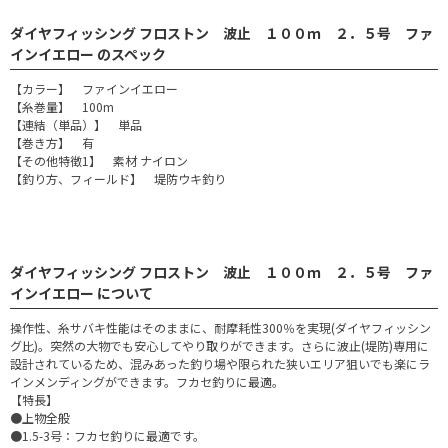
ダイヤフィッシング フロストン 波止 １００ｍ ２．５号 ファ
インイエロー のスペック
【カラー】 ファインイエロー
【糸巻量】 100m
【連結（単品）】 単品
【巻き方】 有
【その他特徴1】 素材 ナイロン
【釣り方、フィールド】 堤防ウキ釣り
ダイヤフィッシング フロストン 波止 １００ｍ ２．５号 ファ
インイエロー について
操作性、糸サバキ性能はそのままに、耐摩耗性300％を実現(ダイヤフィッシン
グ比)。突然の大物でも安心してやり取りができます。さらに波止(堤防)専用に
設計されているため、混みあった釣り場や限られた狭いエリア狙いでも楽にラ
インメンディングができます。フカセ釣りに最適。
【特長】
●上物全般
●1.5-3号：フカセ釣りに最適です。