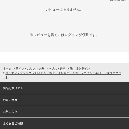
レビューはありません。
※レビューを書くには
ログイン
が必要です。
ホーム
>
ライン・ハリス・道糸
>
ハリス・道糸
>
磯・堤防ライン
>
ダイヤフィッシング フロストン 波止 １００ｍ ４号 ファインイエロー【ゆうパケッ
ト】
商品比較リスト
お買い物ガイド
お気に入り
よくあるご質問