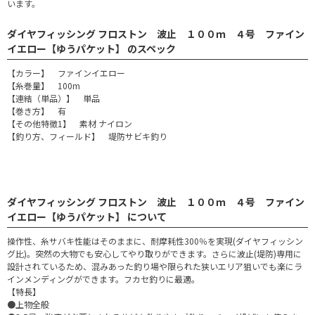
います。
ダイヤフィッシング フロストン 波止 １００ｍ ４号 ファイン
イエロー【ゆうパケット】 のスペック
【カラー】 ファインイエロー
【糸巻量】 100m
【連結（単品）】 単品
【巻き方】 有
【その他特徴1】 素材 ナイロン
【釣り方、フィールド】 堤防サビキ釣り
ダイヤフィッシング フロストン 波止 １００ｍ ４号 ファイン
イエロー【ゆうパケット】 について
操作性、糸サバキ性能はそのままに、耐摩耗性300％を実現(ダイヤフィッシン
グ比)。突然の大物でも安心してやり取りができます。さらに波止(堤防)専用に
設計されているため、混みあった釣り場や限られた狭いエリア狙いでも楽にラ
インメンディングができます。フカセ釣りに最適。
【特長】
●上物全般