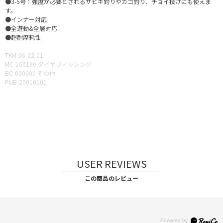
●3-5号：強度が必要とされるサビキ釣りやカゴ釣り、チョイ投げにも使えま
す。
●インナー対応
●全遊動&全層対応
●超耐摩耗性
TKM-06-02-01
MC-160190 ダイヤフィッシング
BC-000000 その他
PUB-20010101
USER REVIEWS
この商品のレビュー