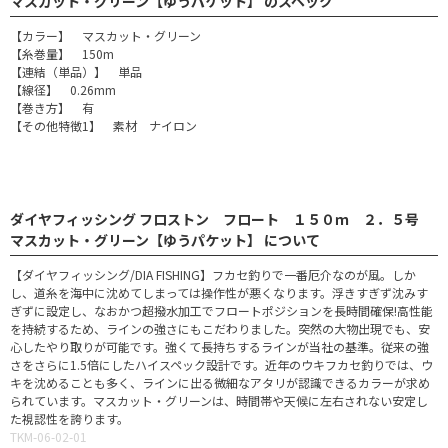
マスカット・グリーン【ゆうパケット】 のスペック
【カラー】 マスカット・グリーン
【糸巻量】 150m
【連結（単品）】 単品
【線径】 0.26mm
【巻き方】 有
【その他特徴1】 素材 ナイロン
ダイヤフィッシング フロストン フロート １５０ｍ ２．５号
マスカット・グリーン【ゆうパケット】 について
【ダイヤフィッシング/DIA FISHING】フカセ釣りで一番厄介なのが風。しか
し、道糸を海中に沈めてしまっては操作性が悪くなります。浮きすぎず沈みす
ぎずに設定し、なおかつ超撥水加工でフロートポジションを長時間確保!高性能
を持続するため、ラインの強さにもこだわりました。突然の大物出現でも、安
心したやり取りが可能です。強くて長持ちするラインが当社の基準。従来の強
さをさらに1.5倍にしたハイスペック設計です。近年のウキフカセ釣りでは、ウ
キを沈めることも多く、ラインに出る微細なアタリが認識できるカラーが求め
られています。マスカット・グリーンは、時間帯や天候に左右されない安定し
た視認性を誇ります。
TKM-06-02-01