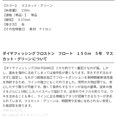
【カラー】 マスカット・グリーン
【糸巻量】 150m
【連結（単品）】 単品
【線径】 0.37mm
【巻き方】 有
【その他特徴1】 素材 ナイロン
ダイヤフィッシング フロストン フロート １５０ｍ ５号 マス
カット・グリーン について
【ダイヤフィッシング/DIA FISHING】フカセ釣りで一番厄介なのが風。しか
し、道糸を海中に沈めてしまっては操作性が悪くなります。浮きすぎず沈みす
ぎずに設定し、なおかつ超撥水加工でフロートポジションを長時間確保!高性能
を持続するため、ラインの強さにもこだわりました。突然の大物出現でも、安
心したやり取りが可能です。強くて長持ちするラインが当社の基準。従来の強
さをさらに1.5倍にしたハイスペック設計です。近年のウキフカセ釣りでは、ウ
キを沈めることも多く、ラインに出る微細なアタリが認識できるカラーが求め
られています。マスカット・グリーンは、時間帯や天候に左右されない安定し
た視認性を誇ります。
TKM-06-02-01
MC-160190 ダイヤフィッシング