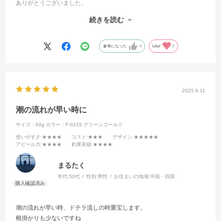
ありがとうございました。
商品は底が取れ確実に釣り上げる事が出来
続きを読む
その上
沈下スピードと攻殻類合わせたカラーがヒット
参考になった
0
Like!
0
2025.9.11
潮の流れが早い時に
サイズ：60g
カラー：F-0155 グリーンゴールド
使いやすさ
:★★★★
コスト
:★★★
デザイン
:★★★★★
アピール力
:★★★★
釣果実績
:★★★★
まるたく
年代:
50代
性別:
男性
お住まいの地域:
中国・四国
潮の流れが早い時、ドテラ流しの時重宝します。
根掛かりも少ないですね