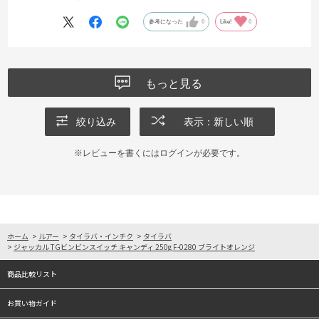
参考になった
0
Like!
0
もっと見る
絞り込み
表示：新しい順
※レビューを書くには
ログイン
が必要です。
ホーム
>
ルアー
>
タイラバ・インチク
>
タイラバ
>
ジャッカル TGビンビンスイッチ キャンディ 250g F-0280 ブライトオレンジ
商品比較リスト
お買い物ガイド