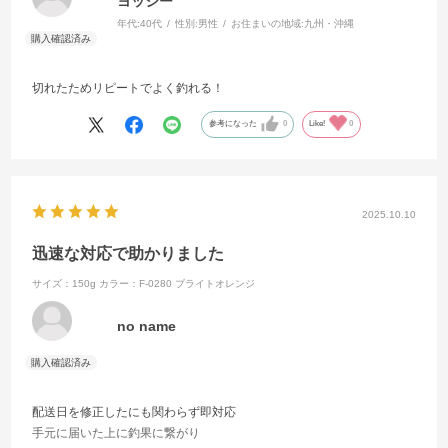
ヨッシー
年代:
40代
性別:
男性
お住まいの地域:
九州・沖縄
切れたためリピートでよく釣れる！
参考になった
0
Like!
0
2025.10.10
迅速な対応で助かりました
サイズ：150g
カラー：F-0280 ブライトオレンジ
no name
配送日を修正したにも関わらず即対応
手元に届いた上に釣果に繋がり