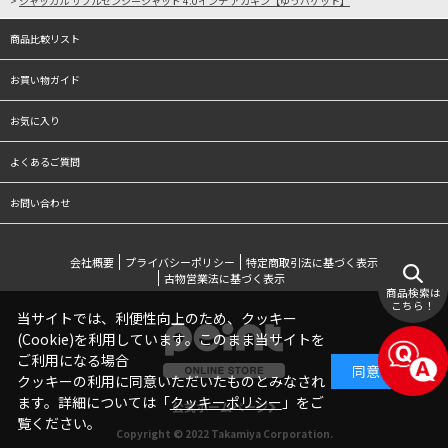
>
ジャッカル サブルセンシーシャッド 4.0インチ アカキン【ゆうパケット】
商品比較リスト
お買い物ガイド
お気に入り
よくあるご質問
お問い合わせ
会社概要
プライバシーポリシー
特定商取引法に基づく表示
古物営業法に基づく表示
商品検索は
こちら！
当サイトでは、利便性向上のため、クッキー
(Cookie)を利用しています。このまま当サイトを
ご利用になる場合
同意する
クッキーの利用に同意いただいたものとみなされ
ます。詳細については「
クッキーポリシー
」をご
公式ホームページ
覧ください。
Copyright © 2022 Takamiya Corporation.