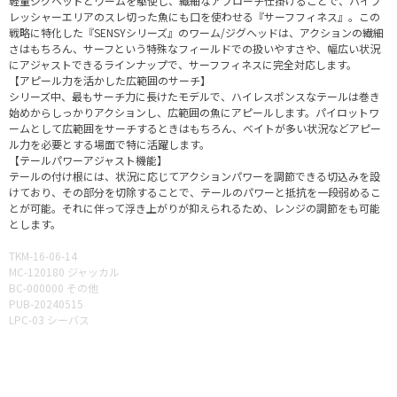
軽量ジグヘッドとワームを駆使し、繊細なアプローチ仕掛けることで、ハイプ
レッシャーエリアのスレ切った魚にも口を使わせる『サーフフィネス』。この
戦略に特化した『SENSYシリーズ』のワーム/ジグヘッドは、アクションの繊細
さはもちろん、サーフという特殊なフィールドでの扱いやすさや、幅広い状況
にアジャストできるラインナップで、サーフフィネスに完全対応します。
【アピール力を活かした広範囲のサーチ】
シリーズ中、最もサーチ力に長けたモデルで、ハイレスポンスなテールは巻き
始めからしっかりアクションし、広範囲の魚にアピールします。パイロットワ
ームとして広範囲をサーチするときはもちろん、ベイトが多い状況などアピー
ル力を必要とする場面で特に活躍します。
【テールパワーアジャスト機能】
テールの付け根には、状況に応じてアクションパワーを調節できる切込みを設
けており、その部分を切除することで、テールのパワーと抵抗を一段弱めるこ
とが可能。それに伴って浮き上がりが抑えられるため、レンジの調節をも可能
とします。
TKM-16-06-14
MC-120180 ジャッカル
BC-000000 その他
PUB-20240515
LPC-03 シーバス