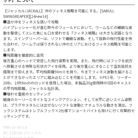
【ジャッカル/JACKALL】沖のフィネス戦略を可能にする。[SABULL
SWINGREAPER][24new16]
■遥か沖をフィネスな誘いで攻略
ハイプレッシャー化が進む昨今のフィールドにおいて、ワームなどの繊細な波
動を駆使してスレた魚にも口を使わせる『フィネス戦略』は大きな武器となり
ます。スイングリーパーは、ソフトで繊細な波動、そして抜群の飛行性能を持
ち合わせ、ワームでは探りきれない沖のエリアにおけるフィネス戦略を可能と
します。
■飛距離を徹底的に追究
後方重心のヘッドで安定した飛行姿勢を実現。また、飛行時にはフックを前方
へ移動させる特殊な形状のアイを採用。より後方重心にすることで空気抵抗を
極限まで抑えます。平均飛距離90m※を誇り、今までフィネス波動を届けるこ
とができなかったエリアに踏み込むことを可能とします。※PE1号、リーダー
20lb、10ft9inchのロッドを使用した場合、本製品30g使用時の5回のキャスト
の平均飛距離。ジャッカル社計測。
■喰わせ重視のセッティング
細身のカーリーとタイトなスイングアクション、そして水平に近いスイム姿勢
は、プラグやメタルには出せないソフトな波動とナチュラルな動きを演出。フ
ックシステムはトレブルフック×2仕様でショートバイトも掛けに行く攻撃的セ
ッティングです。
TKM-16-06-14
MC-120180 ジャッカル