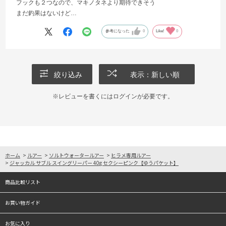
フックも２つなので、マキノタネより期待できそう
まだ釣果はないけど…
参考になった
0
Like!
0
絞り込み
表示：新しい順
※レビューを書くには
ログイン
が必要です。
ホーム
>
ルアー
>
ソルトウォータールアー
>
ヒラメ専用ルアー
>
ジャッカル サブル スイングリーパー 40g セクシーピンク【ゆうパケット】
商品比較リスト
お買い物ガイド
お気に入り