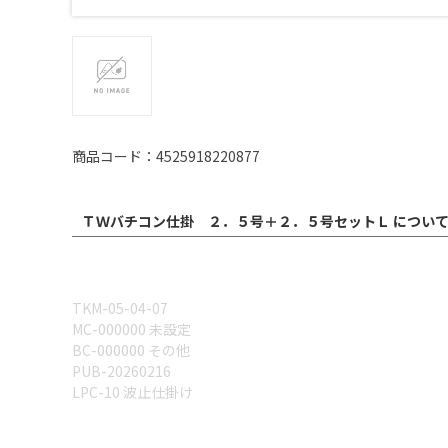
商品コード：4525918220877
ＴＷバチコン仕掛 ２．５号＋２．５号セットＬ につい
TKM-05-04-07
MC-000000 未設定
BC-000000 その他
PUB-20260216
LPC-10 波止仕掛け