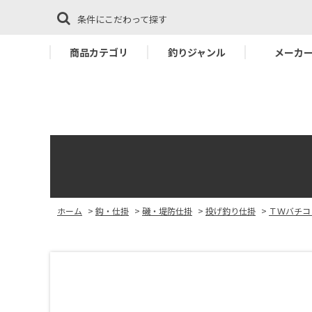
条件にこだわって探す
商品カテゴリ
釣りジャンル
メーカ
ホーム
>
鈎・仕掛
>
磯・堤防仕掛
>
投げ釣り仕掛
>
ＴＷバチコ