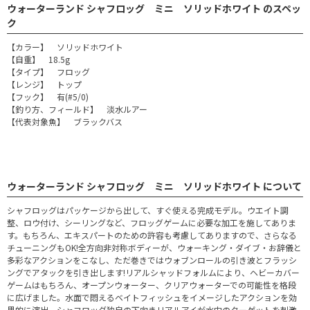
ウォーターランド シャフロッグ ミニ ソリッドホワイト のスペッ
ク
【カラー】 ソリッドホワイト
【自重】 18.5g
【タイプ】 フロッグ
【レンジ】 トップ
【フック】 有(#5/0)
【釣り方、フィールド】 淡水ルアー
【代表対象魚】 ブラックバス
ウォーターランド シャフロッグ ミニ ソリッドホワイト について
シャフロッグはパッケージから出して、すぐ使える完成モデル。ウエイト調
整、ロウ付け、シーリングなど、フロッグゲームに必要な加工を施してありま
す。もちろん、エキスパートのための許容も考慮してありますので、さらなる
チューニングもOK!全方向非対称ボディーが、ウォーキング・ダイブ・お辞儀と
多彩なアクションをこなし、ただ巻きではウォブンロールの引き波とフラッシ
ングでアタックを引き出します!リアルシャッドフォルムにより、ヘビーカバー
ゲームはもちろん、オープンウォーター、クリアウォーターでの可能性を格段
に広げました。水面で悶えるベイトフィッシュをイメージしたアクションを効
果的に演出。シャフロッグ独自の下向きリアルアイが水中のターゲットを刺激