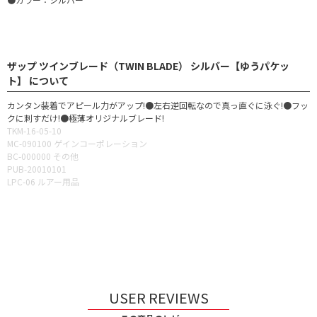
ザップ ツインブレード（TWIN BLADE） シルバー【ゆうパケッ
ト】 について
カンタン装着でアピール力がアップ!●左右逆回転なので真っ直ぐに泳ぐ!●フッ
クに刺すだけ!●極薄オリジナルブレード!
TKM-16-05-10
MC-090100 ゲインコーポレーション
BC-000000 その他
PUB-20010101
LPC-06 ルアー用品
USER REVIEWS