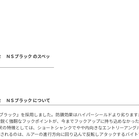
２ ＮＳブラック のスペッ
２ ＮＳブラック について
NSブラック』を採用しました。防錆効果はハイパーシールドより劣りま
鋭く強靭なフックポイントが、今までフックアップに持ち込めなかった“
状の特徴としては、ショートシャンクでやや内向きなエントリーアング
揮されるのは、ルアーの進行方向に回り込んで反転しアタックするバイト