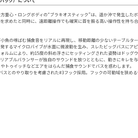
バック） について
方重心・ロングボディの“ブラキオスティック”は、遥か沖で発生した
離を求めたと同時に、遠距離操作でも確実に首を振る高い操作性を持ち合
が小魚の啄ばむ捕食音をリアルに再現し、移動距離の少ないテーブルター
が発するマイクロバイブが水面に微波動を生み、スレたビッグバスにアピ
ォルムにより、約15度の斜め浮きにセッティングされた姿勢はドッグ
バリアブルバランサーが独自のサウンドを放つとともに、動きにキレを与
クやトゥイッチなどエアをはらんだ捕食サウンドでバスを惑わします。
バスとのやり取りを考慮された#3フック採用。フックの可動域を狭め