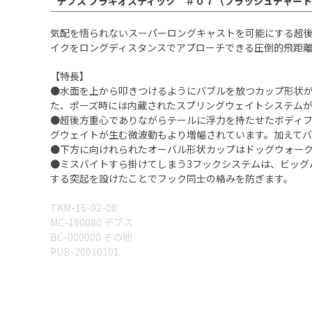
デプス ブラキオスティック ＃０７（フラッシュチャート
気配を悟られないスーパーロングキャストを可能にする超後
イクをロングディスタンスでアプローチできる圧倒的飛距
【特長】
●水面を上から叩きつけるようにバブルを放つカップ形状
た、ポーズ時には内蔵されたスプリングウェイトシステム
●超後方重心でありながらテールに浮力を持たせたボディフ
グウェイトが生む微波動もより増幅されています。加えて
●下方に向けれられたオーバル形状カップはドッグウォー
●ミスバイトすら掛けてしまう3フックシステムは、ビッグ
する突起を設けたことでフック同士の絡みを防ぎます。
TKM-16-02-08
MC-190080 デプス
BC-000000 その他
PUB-20010101