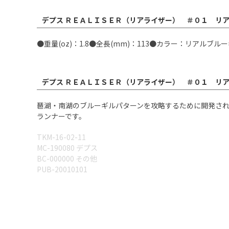
デプス ＲＥＡＬＩＳＥＲ（リアライザー） ＃０１ リア
●重量(oz)：1.8●全長(mm)：113●カラー：リアルブル
デプス ＲＥＡＬＩＳＥＲ（リアライザー） ＃０１ リア
琶湖・南湖のブルーギルパターンを攻略するために開発され
ランナーです。
TKM-16-02-11
MC-190080 デプス
BC-000000 その他
PUB-20010101