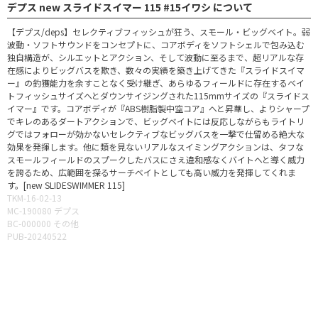
デプス new スライドスイマー 115 #15イワシ について
【デプス/deps】セレクティブフィッシュが狂う、スモール・ビッグベイト。弱
波動・ソフトサウンドをコンセプトに、コアボディをソフトシェルで包み込む
独自構造が、シルエットとアクション、そして波動に至るまで、超リアルな存
在感によりビッグバスを欺き、数々の実績を築き上げてきた『スライドスイマ
ー』の釣獲能力を余すことなく受け継ぎ、あらゆるフィールドに存在するベイ
トフィッシュサイズへとダウンサイジングされた115mmサイズの『スライドス
イマー』です。コアボディが『ABS樹脂製中空コア』へと昇華し、よりシャープ
でキレのあるダートアクションで、ビッグベイトには反応しながらもライトリ
グではフォローが効かないセレクティブなビッグバスを一撃で仕留める絶大な
効果を発揮します。他に類を見ないリアルなスイミングアクションは、タフな
スモールフィールドのスプークしたバスにさえ違和感なくバイトへと導く威力
を誇るため、広範囲を探るサーチベイトとしても高い威力を発揮してくれま
す。[new SLIDESWIMMER 115]
TKM-16-02-13
MC-190080 デプス
BC-000000 その他
PUB-20240522