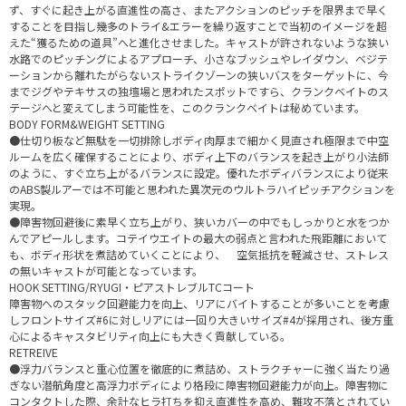
ず、すぐに起き上がる直進性の高さ、またアクションのピッチを限界まで早く
することを目指し幾多のトライ&エラーを繰り返すことで当初のイメージを超
えた“獲るための道具”へと進化させました。キャストが許されないような狭い
水路でのピッチングによるアプローチ、小さなブッシュやレイダウン、ベジテ
ーションから離れたがらないストライクゾーンの狭いバスをターゲットに、今
までジグやテキサスの独壇場と思われたスポットですら、クランクベイトのス
テージへと変えてしまう可能性を、このクランクベイトは秘めています。
BODY FORM&WEIGHT SETTING
●仕切り板など無駄を一切排除しボディ肉厚まで細かく見直され極限まで中空
ルームを広く確保することにより、ボディ上下のバランスを起き上がり小法師
のように、すぐ立ち上がるバランスに設定。優れたボディバランスにより従来
のABS製ルアーでは不可能と思われた異次元のウルトラハイピッチアクションを
実現。
●障害物回避後に素早く立ち上がり、狭いカバーの中でもしっかりと水をつか
んでアピールします。コテイウエイトの最大の弱点と言われた飛距離において
も、ボディ形状を煮詰めていくことにより、 空気抵抗を軽減させ、ストレス
の無いキャストが可能となっています。
HOOK SETTING/RYUGI・ピアストレブルTCコート
障害物へのスタック回避能力を向上、リアにバイトすることが多いことを考慮
しフロントサイズ#6に対しリアには一回り大きいサイズ#4が採用され、後方重
心によるキャスタビリティ向上にも大きく貢献している。
RETREIVE
●浮力バランスと重心位置を徹底的に煮詰め、ストラクチャーに強く当たり過
ぎない潜航角度と高浮力ボディにより格段に障害物回避能力が向上。障害物に
コンタクトした際、余計なヒラ打ちを抑え直進性を高め、難攻不落とされてい