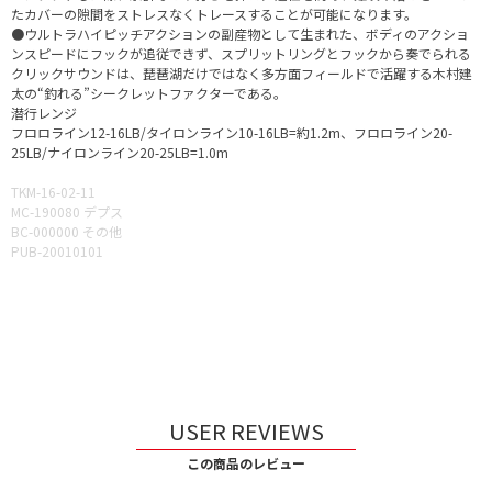
たカバーの隙間をストレスなくトレースすることが可能になります。
●ウルトラハイピッチアクションの副産物として生まれた、ボディのアクショ
ンスピードにフックが追従できず、スプリットリングとフックから奏でられる
クリックサウンドは、琵琶湖だけではなく多方面フィールドで活躍する木村建
太の“釣れる”シークレットファクターである。
潜行レンジ
フロロライン12-16LB/タイロンライン10-16LB=約1.2m、フロロライン20-
25LB/ナイロンライン20-25LB=1.0m
TKM-16-02-11
MC-190080 デプス
BC-000000 その他
PUB-20010101
USER REVIEWS
この商品のレビュー