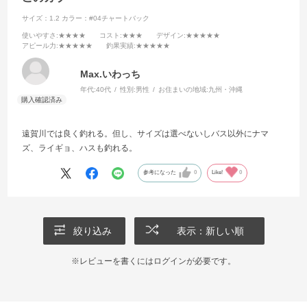
サイズ：1.2
カラー：#04チャートバック
使いやすさ
:★★★★
コスト
:★★★
デザイン
:★★★★★
アピール力
:★★★★★
釣果実績
:★★★★★
Max.いわっち
年代:
40代
性別:
男性
お住まいの地域:
九州・沖縄
遠賀川では良く釣れる。但し、サイズは選べないしバス以外にナマ
ズ、ライギョ、ハスも釣れる。
参考になった
0
Like!
0
絞り込み
表示：新しい順
※レビューを書くには
ログイン
が必要です。