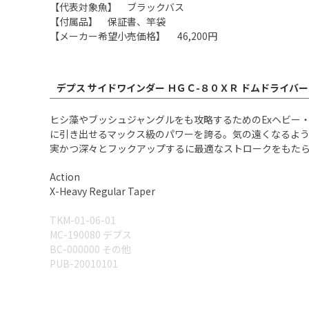
【代表対象魚】 ブラックバス
【付属品】 保証書、竿袋
【メーカー希望小売価格】 46,200円
デプス サイドワインダー ＨＧＣ-８０ＸＲ ドムドライバー
ヒシ藻やブッシュジャングルをも攻略するためのExヘビー
に引き出せるマックス級のパワーを誇る。気の遠くなるよ
実かつ深々とフックアップするに最適なストロークをもた
Action
X-Heavy Regular Taper
TKM-01-06-01
MC-190080 デプス
BC-000000 その他
PUB-20010101