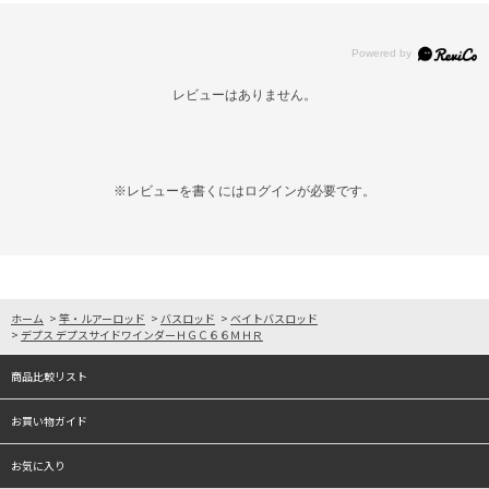
レビューはありません。
※レビューを書くには
ログイン
が必要です。
ホーム
>
竿・ルアーロッド
>
バスロッド
>
ベイトバスロッド
>
デプス デプスサイドワインダーＨＧＣ６６ＭＨＲ
商品比較リスト
お買い物ガイド
お気に入り