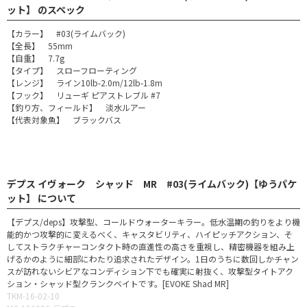
ット】 のスペック
【カラー】 #03(ライムバック)
【全長】 55mm
【自重】 7.7g
【タイプ】 スローフローティング
【レンジ】 ライン10lb-2.0m/12lb-1.8m
【フック】 リューギ ピアストレブル #7
【釣り方、フィールド】 淡水ルアー
【代表対象魚】 ブラックバス
デプス イヴォーク シャッド MR #03(ライムバック)【ゆうパケ
ット】 について
【デプス/deps】攻撃型、コールドウォーターキラー。低水温期の釣りをより機
能的かつ攻撃的に変えるべく、キャスタビリティ、ハイピッチアクション、そ
してストラクチャーコンタクト時の直進性の高さを重視し、精密機器を組み上
げるかのように細部にわたり追求されたデザイン。1日のうちに数回しかチャン
スが訪れないシビアなコンディション下でも確実に射抜く、攻撃型タイトアク
ション・シャッド型クランクベイトです。[EVOKE Shad MR]
TKM-16-02-10