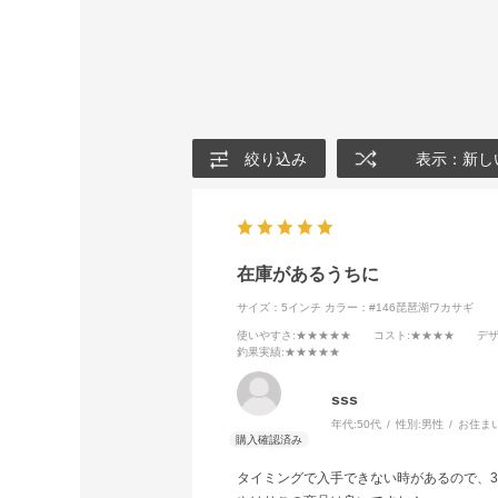
絞り込み
表示：新し
在庫があるうちに
サイズ：5インチ
カラー：#146琵琶湖ワカサギ
使いやすさ
:★★★★★
コスト
:★★★★
デ
釣果実績
:★★★★★
sss
年代:
50代
性別:
男性
お住ま
タイミングで入手できない時があるので、