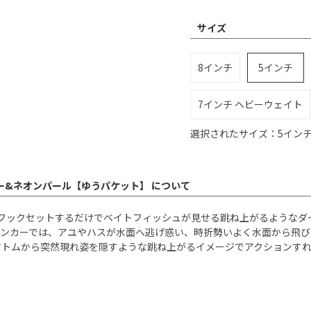
サイズ
8インチ
5インチ
7インチ ヘビーウェイト
選択されたサイズ：5イン
パー&ネオンパール【ゆうパケット】 について
ただフックセットするだけでベイトフィッシュが見せる跳ね上がるような
シンカーでは、アユやハスが水面へ逃げ惑い、時折勢いよく水面から飛び
ボトムから突然現れ姿を隠すような跳ね上がるイメージでアクションす