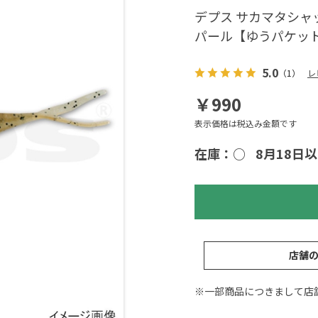
デプス サカマタシャッ
パール【ゆうパケッ
5.0
（1）
レ
￥990
表示価格は税込み金額です
在庫：○
8月18日
店舗
※一部商品につきまして店