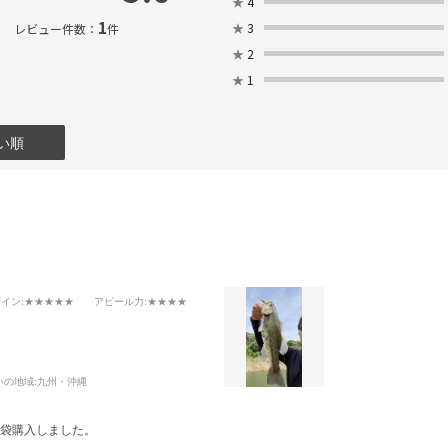
★
4
1
★
3
レビュー件数：
件
★
2
★
1
い順
ザイン
:★★★★★
アピール力
:★★★★
いの地域:
九州・沖縄
3袋購入しました。