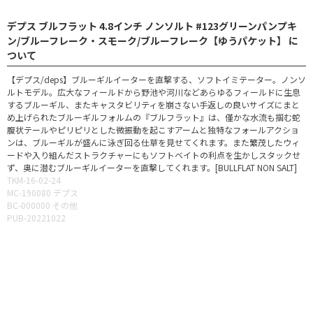
デプス ブルフラット 4.8インチ ノンソルト #123グリーンパンプキ
ン/ブルーフレーク・スモーク/ブルーフレーク【ゆうパケット】 に
ついて
【デプス/deps】ブルーギルイーターを直撃する、ソフトイミテーター。ノンソ
ルトモデル。広大なフィールドから野池や河川などあらゆるフィールドに生息
するブルーギル、またキャスタビリティを崩さない手返しの良いサイズにまと
め上げられたブルーギルフォルムの『ブルフラット』は、僅かな水流も掴む蛇
腹状テールやピリピリとした微振動を起こすアームと独特なフォールアクショ
ンは、ブルーギルが盛んに泳ぎ回る仕草を見せてくれます。また繁茂したウィ
ードや入り組んだストラクチャーにもソフトベイトの利点を生かしスタックせ
ず、奥に潜むブルーギルイーターを直撃してくれます。[BULLFLAT NON SALT]
TKM-16-02-24
MC-190080 デプス
BC-000000 その他
PUB-20221022