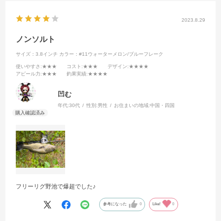
2023.8.29
ノンソルト
サイズ：3.8インチ
カラー：#11ウォーターメロン/ブルーフレーク
使いやすさ
:★★★
コスト
:★★★
デザイン
:★★★★
アピール力
:★★★
釣果実績
:★★★★
凹む
年代:
30代
性別:
男性
お住まいの地域:
中国・四国
フリーリグ野池で爆超でした♪
参考になった
0
Like!
0