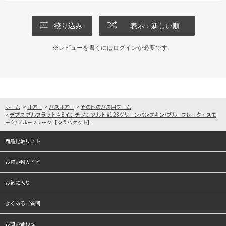
絞り込み
表示：新しい順
※レビューを書くには
ログイン
が必要です。
ホーム
>
ルアー
>
バスルアー
>
その他のバス用ワーム
>
デプス ブルフラット 4.8インチ ノンソルト #123グリーンパンプキン/ブルーフレーク・スモ
ーク/ブルーフレーク【ゆうパケット】
商品比較リスト
お買い物ガイド
お気に入り
よくあるご質問
お問い合わせ