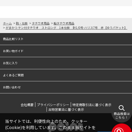
ホーム
>
鈎・仕掛
>
タチウオ用品
>
船タチウオ用品
>
がまかつ ケン付タチウオ ストロング 1本仕掛 針1/0号-ハリス7号 赤【ゆうパケット】
商品比較リスト
お買い物ガイド
お気に入り
よくあるご質問
お問い合わせ
会社概要
プライバシーポリシー
特定商取引法に基づく表示
古物営業法に基づく表示
商品検索は
こちら！
当サイトでは、利便性向上のため、クッキー
(Cookie)を利用しています。このまま当サイトを