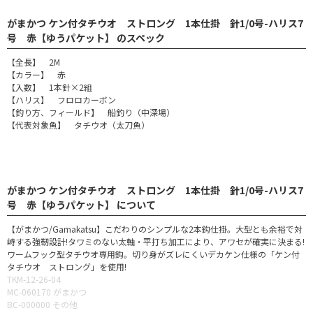
がまかつ ケン付タチウオ ストロング 1本仕掛 針1/0号-ハリス7
号 赤【ゆうパケット】 のスペック
【全長】 2M
【カラー】 赤
【入数】 1本針×2組
【ハリス】 フロロカーボン
【釣り方、フィールド】 船釣り（中深場）
【代表対象魚】 タチウオ（太刀魚）
がまかつ ケン付タチウオ ストロング 1本仕掛 針1/0号-ハリス7
号 赤【ゆうパケット】 について
【がまかつ/Gamakatsu】こだわりのシンプルな2本鈎仕掛。大型とも余裕で対
峙する強靭設計!タワミのない太軸・平打ち加工により、アワセが確実に決まる!
ワームフック型タチウオ専用鈎。切り身がズレにくいデカケン仕様の「ケン付
タチウオ ストロング」を使用!
TKM-12-26-04
MC-060170 がまかつ
BC-000000 その他