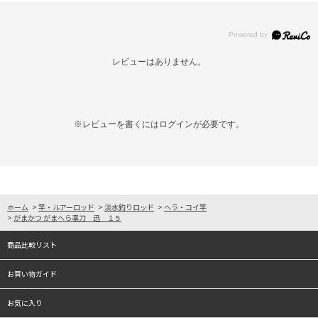
レビューはありません。
※レビューを書くには
ログイン
が必要です。
ホーム
>
竿・ルアーロッド
>
淡水釣りロッド
>
ヘラ・コイ竿
>
がまかつ がまへら凛刀 迅 １５
商品比較リスト
お買い物ガイド
お気に入り