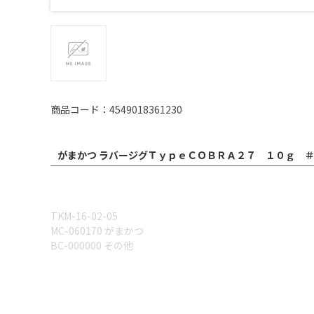
商品コード：4549018361230
がまかつ ラバージグＴｙｐｅＣＯＢＲＡ２７ １０ｇ ＃
TKM-16-02-05
MC-060170 がまかつ
BC-000000 その他