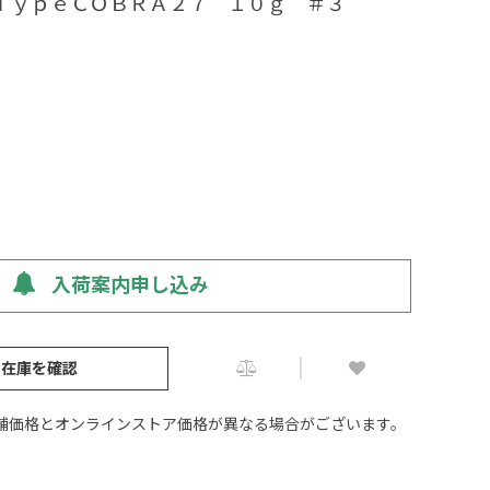
グＴｙｐｅＣＯＢＲＡ２７ １０ｇ ＃３
入荷案内申し込み
の在庫を確認
舗価格とオンラインストア価格が異なる場合がございます。