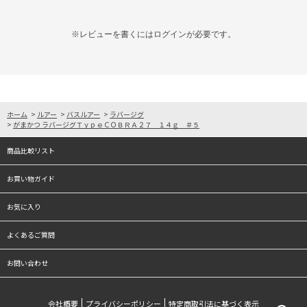
※レビューを書くには
ログイン
が必要です。
ホーム
>
ルアー
>
バスルアー
>
ラバージグ
>
がまかつ ラバージグＴｙｐｅＣＯＢＲＡ２７ １４ｇ ＃５
商品比較リスト
お買い物ガイド
お気に入り
よくあるご質問
お問い合わせ
会社概要
プライバシーポリシー
特定商取引法に基づく表示