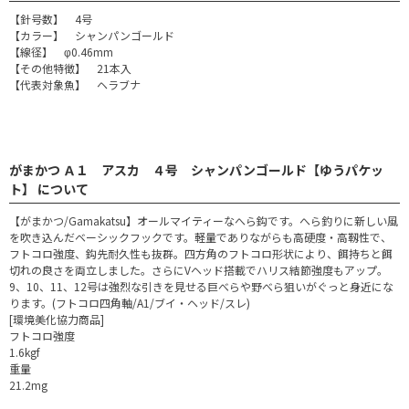
【針号数】 4号
【カラー】 シャンパンゴールド
【線径】 φ0.46mm
【その他特徴】 21本入
【代表対象魚】 ヘラブナ
がまかつ Ａ１ アスカ ４号 シャンパンゴールド【ゆうパケッ
ト】 について
【がまかつ/Gamakatsu】オールマイティーなへら鈎です。へら釣りに新しい風
を吹き込んだベーシックフックです。軽量でありながらも高硬度・高靱性で、
フトコロ強度、鈎先耐久性も抜群。四方角のフトコロ形状により、餌持ちと餌
切れの良さを両立しました。さらにVヘッド搭載でハリス結節強度もアップ。
9、10、11、12号は強烈な引きを見せる巨べらや野べら狙いがぐっと身近にな
ります。(フトコロ四角軸/A1/ブイ・ヘッド/スレ)
[環境美化協力商品]
フトコロ強度
1.6kgf
重量
21.2mg