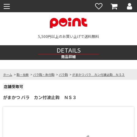
5,500円以上のお買い上げで送料無料
DETAILS
商品詳細
ホーム
>
鈎・仕掛
>
バラ鈎・糸付鈎
>
バラ鈎
>
がまかつ バラ カン付波止鈎 ＮＳ３
がまかつ バラ カン付波止鈎 ＮＳ３