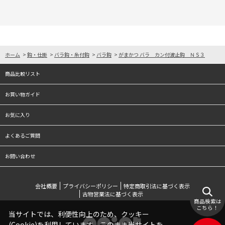
ホーム
>
鈎・仕掛
>
バラ鈎・糸付鈎
>
バラ鈎
>
がまかつ バラ カン付波止鈎 ＮＳ３
商品比較リスト
お買い物ガイド
お気に入り
よくあるご質問
お問い合わせ
会社概要
プライバシーポリシー
特定商取引法に基づく表示
古物営業法に基づく表示
商品検索は
こちら！
当サイトでは、利便性向上のため、クッキー
(Cookie)を利用しています。このまま当サイトを