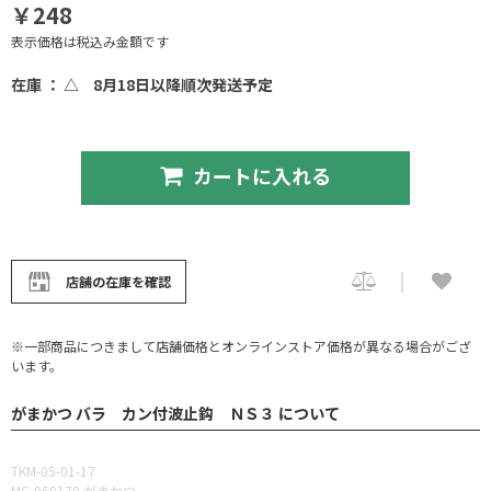
￥248
表示価格は税込み金額です
在庫 ： △
8月18日以降順次発送予定
カートに入れる
店舗の在庫を確認
※一部商品につきまして店舗価格とオンラインストア価格が異なる場合がござ
います。
がまかつ バラ カン付波止鈎 ＮＳ３ について
TKM-05-01-17
MC-060170 がまかつ