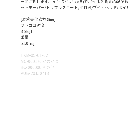
ーズに刺せます。またほどよい太軸でボイルを潰す心配があ
ットテーパー/トップレスコート/平打ち/ブイ・ヘッド/ボイ
[環境美化協力商品]
フトコロ強度
3.5kgf
重量
51.0mg
TKM-05-01-02
MC-060170 がまかつ
BC-000000 その他
PUB-20150713