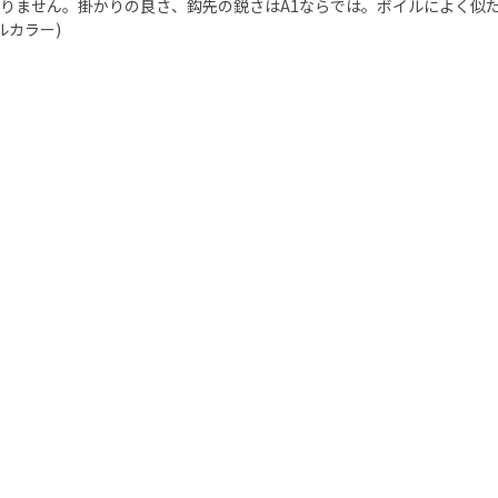
りません。掛かりの良さ、鈎先の鋭さはA1ならでは。ボイルによく似た
ルカラー)