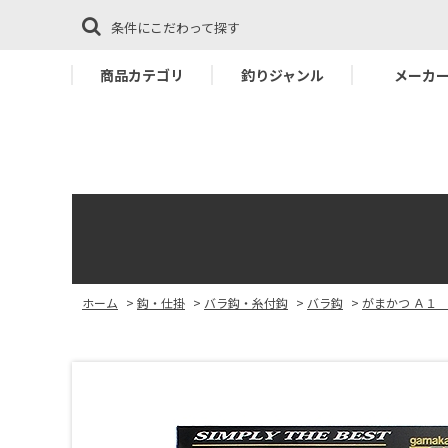
条件にこだわって探す
商品カテゴリ
釣りジャンル
メーカ
ホーム
>
鈎・仕掛
>
バラ鈎・糸付鈎
>
バラ鈎
>
がまかつ Ａ１