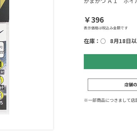
がまかつ Ａ１ ボ
￥396
表示価格は税込み金額です
在庫：○
8月18日
店舗
※一部商品につきまして店