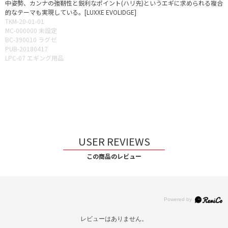
中姿勢、カンナの強靭性と鋭利なポイント(ハリ先)というエギに求められる複合
的なテーマも実現している。[LUXXE EVOLIDGE]
TKM-20-01-01
MC-000000 未設定
BC-390010 ラグゼ
PUB-20180417
LPC-07 エギング用品
USER REVIEWS
この商品のレビュー
レビューはありません。