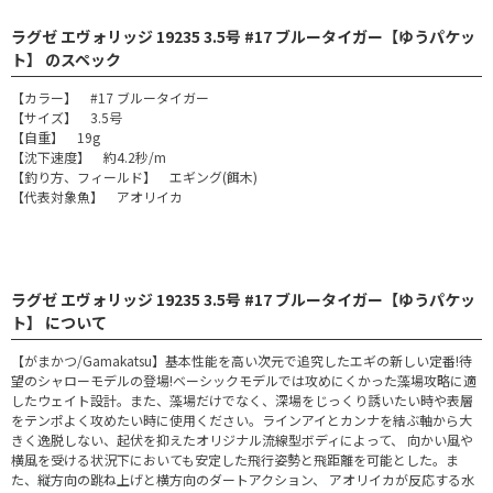
ラグゼ エヴォリッジ 19235 3.5号 #17 ブルータイガー【ゆうパケッ
ト】 のスペック
【カラー】 #17 ブルータイガー
【サイズ】 3.5号
【自重】 19g
【沈下速度】 約4.2秒/m
【釣り方、フィールド】 エギング(餌木)
【代表対象魚】 アオリイカ
ラグゼ エヴォリッジ 19235 3.5号 #17 ブルータイガー【ゆうパケッ
ト】 について
【がまかつ/Gamakatsu】基本性能を高い次元で追究したエギの新しい定番!待
望のシャローモデルの登場!ベーシックモデルでは攻めにくかった藻場攻略に適
したウェイト設計。また、藻場だけでなく、深場をじっくり誘いたい時や表層
をテンポよく攻めたい時に使用ください。ラインアイとカンナを結ぶ軸から大
きく逸脱しない、起伏を抑えたオリジナル流線型ボディによって、 向かい風や
横風を受ける状況下においても安定した飛行姿勢と飛距離を可能とした。ま
た、縦方向の跳ね上げと横方向のダートアクション、 アオリイカが反応する水