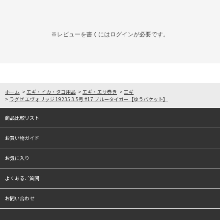
※レビューを書くには
ログイン
が必要です。
ホーム
>
エギ・イカ・タコ用品
>
エギ・エサ巻き
>
エギ
>
ラグゼ エヴォリッジ 19235 3.5号 #17 ブルータイガー【ゆうパケット】
商品比較リスト
お買い物ガイド
お気に入り
よくあるご質問
お問い合わせ