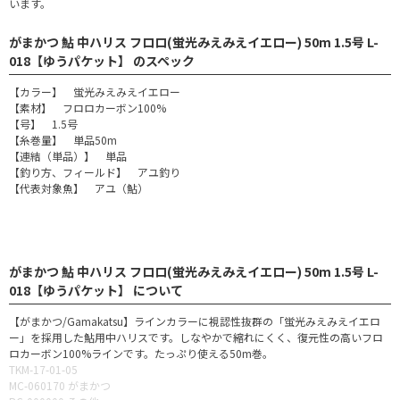
います。
がまかつ 鮎 中ハリス フロロ(蛍光みえみえイエロー) 50m 1.5号 L-
018【ゆうパケット】 のスペック
【カラー】 蛍光みえみえイエロー
【素材】 フロロカーボン100%
【号】 1.5号
【糸巻量】 単品50m
【連結（単品）】 単品
【釣り方、フィールド】 アユ釣り
【代表対象魚】 アユ（鮎）
がまかつ 鮎 中ハリス フロロ(蛍光みえみえイエロー) 50m 1.5号 L-
018【ゆうパケット】 について
【がまかつ/Gamakatsu】ラインカラーに視認性抜群の「蛍光みえみえイエロ
ー」を採用した鮎用中ハリスです。しなやかで縮れにくく、復元性の高いフロ
ロカーボン100%ラインです。たっぷり使える50m巻。
TKM-17-01-05
MC-060170 がまかつ