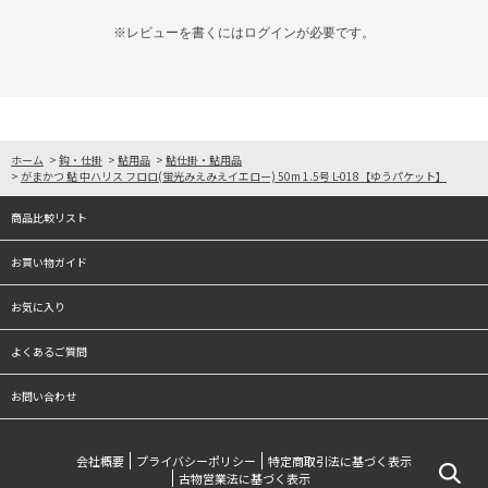
※レビューを書くには
ログイン
が必要です。
ホーム
>
鈎・仕掛
>
鮎用品
>
鮎仕掛・鮎用品
>
がまかつ 鮎 中ハリス フロロ(蛍光みえみえイエロー) 50m 1.5号 L-018【ゆうパケット】
商品比較リスト
お買い物ガイド
お気に入り
よくあるご質問
お問い合わせ
会社概要
プライバシーポリシー
特定商取引法に基づく表示
古物営業法に基づく表示