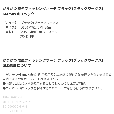
がまかつ 成型フィッシングポーチ ブラック(ブラックワークス)
GM2585 のスペック
【カラー】 ブラック(ブラックワークス)
【サイズ】 D100×W170×H30mm
【素材】 〈本体・裏地〉ポリエステル
〈芯材〉PP
がまかつ 成型フィッシングポーチ ブラック(ブラックワークス)
GM2585 について
【がまかつ/Gamakatsu】近年使用者が上向きの環付き足長棒ウキをすっきりと
収納できるウキポーチ。[BLACK WORKS]
●内部にゴムバンドを使用することでしっかりと固定が可能。
●ゴムバンドにトップを収納することでトップもばらばらになりません。
TKM-10-02-06
MC-060170 がまかつ
BC-000000 その他
PUB-20230301