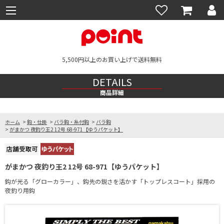
5,500円以上のお買い上げで送料無料
DETAILS
商品詳細
ホーム
>
鈎・仕掛
>
バラ鈎・糸付鈎
>
バラ鈎
>
がまかつ 夜釣り王2 12号 68-971【ゆうパケット】
がまかつ 夜釣り王2 12号 68-971【ゆうパケット】
鈎が光る「グローカラー」、鈎先の鋭さを活かす「トップレスコート」採用の
夜釣り用鈎