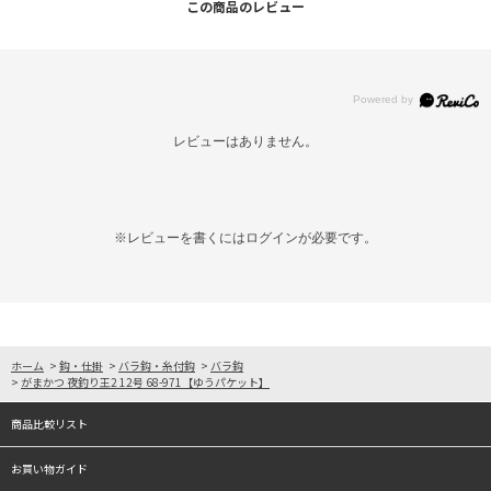
この商品のレビュー
レビューはありません。
※レビューを書くには
ログイン
が必要です。
ホーム
>
鈎・仕掛
>
バラ鈎・糸付鈎
>
バラ鈎
>
がまかつ 夜釣り王2 12号 68-971【ゆうパケット】
商品比較リスト
お買い物ガイド