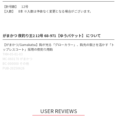
【針号数】 12号
【入数】 8本 ※入数は予告なく変更となる場合がございます。
がまかつ 夜釣り王2 12号 68-971【ゆうパケット】 について
【がまかつ/Gamakatsu】鈎が光る「グローカラー」、鈎先の鋭さを活かす「ト
ップレスコート」採用の夜釣り用鈎
TKM-05-01-03
MC-060170 がまかつ
BC-000000 その他
PUB-20250626
USER REVIEWS