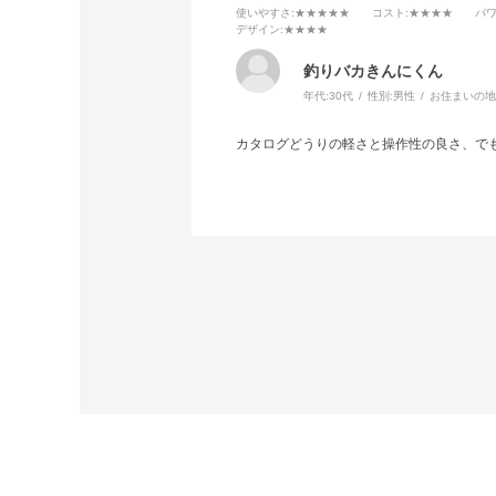
使いやすさ
:★★★★★
コスト
:★★★★
パ
デザイン
:★★★★
釣りバカきんにくん
年代:
30代
性別:
男性
お住まいの地
カタログどうりの軽さと操作性の良さ、で