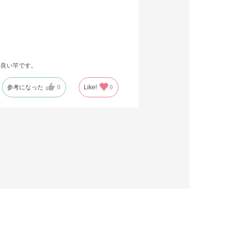
の良い竿です。
参考になった
0
Like!
0