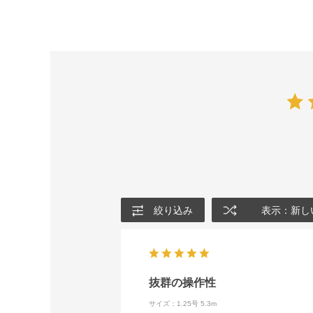
絞り込み
表示：新し
抜群の操作性
サイズ：1.25号 5.3m