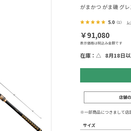
がまかつ がま磯 グレスペシ
5.0
（1）
レ
￥91,080
表示価格は税込み金額です
在庫：△
8月18日
店舗
※一部商品につきまして店
サイズ