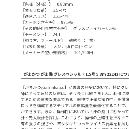
【先径（外径）】 0.88mm
【オモリ負荷】 1.5-4号
【適合ハリス】 1.25-4号
【カーボン含有率】 99.5%
【その他使用素材含有率】 グラスファイバー 0.5%
【モーメント】 24.1
【釣り方、フィールド】 磯釣り（上物）
【代表対象魚】 メジナ(眼仁奈)・グレ
【メーカー希望小売価格】 101,200円
がまかつ がま磯 グレスペシャル F 1.5号 5.3m 22243 に
【がまかつ/Gamakatsu】がま磯の歴史において、特
師にとって理想の状態は、そう長くは続きません。刹那に訪
するための重要な要素である「軽快で正確な操作性」を徹底的に追
ロッドを構成するマテリアルの樹脂量を最適化することで、
ができます。また、操作性においては「沖の潮目にむかって
計・先太設計を採用。これにより、操作の正確性を損なう
有の張りの強さや、竿タタキといったマイナス要素を払拭