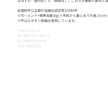
るはずの「操作性」と「柔軟性」。これらを最新の素材と
全国釣竿公正取引協議会認定第10284号
※モーメント=標準自重(kg)×竿尻から重心までの長さ(cm)
※竿はエポキシ樹脂を使用しています。
TKM-01-01-01
MC-060170 がまかつ
BC-000000 その他
PUB-20251111