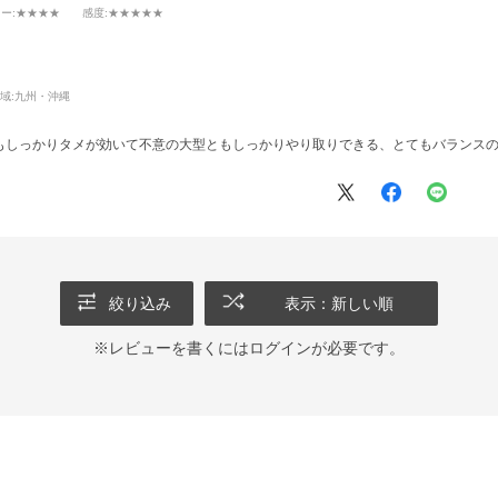
ワー
:★★★★
感度
:★★★★★
域:
九州・沖縄
もしっかりタメが効いて不意の大型ともしっかりやり取りできる、とてもバランス
絞り込み
表示：新しい順
※レビューを書くには
ログイン
が必要です。