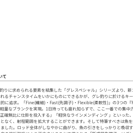
ついて
にグレ釣りに求められる要素を結集した「グレスペシャル」シリーズより
れるチャンスタイムをいかにものにできるかが、グレ釣りに於けるキー
求。「Fine(繊細)・Fast(先調子)・Flexible(柔軟性)」の
軽量なブランクを実現。1日持っても疲れ知らずで、ここ一番での集中
正確無比に仕掛を投入する」「軽快なラインメンディング 」といった
ことなく、射程範囲を拡大することができます。そして特筆すべきは魚を
しました。ロッド全体がしなやかに曲がり、魚の引きをしっかりと吸収す