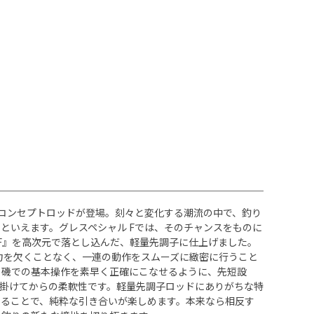
、新コンセプトロッドが登場。刻々と変化する潮流の中で、釣り
といえます。グレスペシャル Fでは、そのチャンスをものに
3つの『F』を高次元で落とし込んだ、軽量先調子に仕上げました。
力を欠くことなく、一連の動作をスムーズに緻密に行うこと
、磯での基本操作を素早く正確にこなせるように、先短設
掛けてからの柔軟性です。軽量先調子ロッドにありがちな特
ることで、純粋な引き合いが楽しめます。本来なら相反す