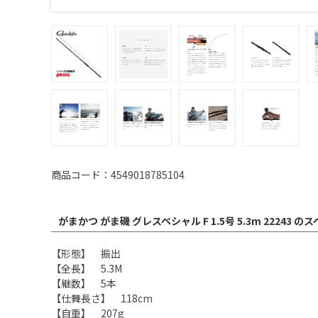
商品コード：4549018785104
がまかつ がま磯 グレスペシャル F 1.5号 5.3m 22243 の
【形態】 振出
【全長】 5.3M
【継数】 5本
【仕舞長さ】 118cm
【自重】 207g