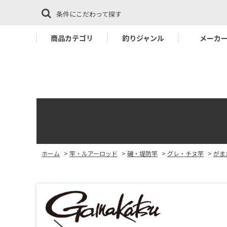
条件にこだわって探す
商品カテゴリ
釣りジャンル
メーカ
ホーム
>
竿・ルアーロッド
>
磯・堤防竿
>
グレ・チヌ竿
>
がまか