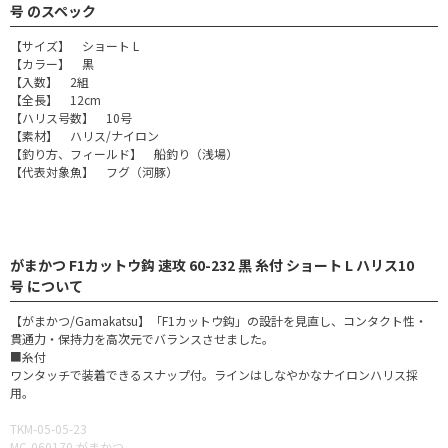
号 のスペック
【サイズ】 ショート L
【カラー】 黒
【入数】 2組
【全長】 12cm
【ハリス号数】 10号
【素材】 ハリス/ナイロン
【釣り方、フィールド】 船釣り（浅場）
【代表対象魚】 フグ（河豚）
がまかつ F1カットウ鈎 速攻 60-232 黒 糸付 ショート L ハリス10
号 について
【がまかつ/Gamakatsu】「F1カットウ鈎」の設計を見直し、コンタクト性・
貫通力・保持力を高次元でバランスさせました。
■糸付
ワンタッチで装着できるスナップ付。ラインはしなやかなナイロンハリス採
用。
TKM-05-05-23
MC-060170 がまかつ