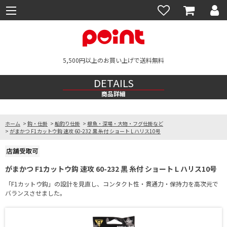
5,500円以上のお買い上げで送料無料
DETAILS
商品詳細
ホーム
>
鈎・仕掛
>
船釣り仕掛
>
根魚・深場・大物・フグ仕掛など
>
がまかつ F1カットウ鈎 速攻 60-232 黒 糸付 ショート L ハリス10号
がまかつ F1カットウ鈎 速攻 60-232 黒 糸付 ショート L ハリス10号
「F1カットウ鈎」の設計を見直し、コンタクト性・貫通力・保持力を高次元で
バランスさせました。