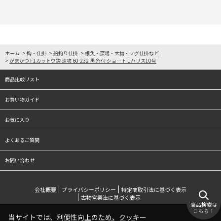
ホーム
>
鈎・仕掛
>
船釣り仕掛
>
根魚・深場・大物・フグ仕掛など
>
がまかつ F1カットウ鈎 速攻 60-232 黒 糸付 ショート L ハリス10号
商品比較リスト
お買い物ガイド
お気に入り
よくあるご質問
お問い合わせ
会社概要
プライバシーポリシー
特定商取引法に基づく表示
古物営業法に基づく表示
商品検索は
こちら！
当サイトでは、利便性向上のため、クッキー